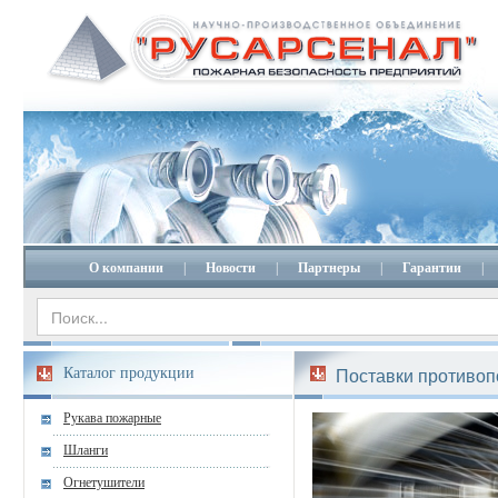
О компании
|
Новости
|
Партнеры
|
Гарантии
|
Каталог продукции
Поставки противоп
Рукава пожарные
Шланги
Огнетушители