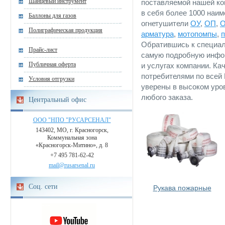
Шанцевый инструмент
поставляемой нашей ко
в себя более 1000 наи
Баллоны для газов
огнетушители
ОУ
,
ОП
,
Полиграфическая продукция
арматура
,
мотопомпы
,
Обратившись к специ
Прайс-лист
самую подробную инфо
Публичная оферта
и услугах компании. Ка
потребителями по всей 
Условия отгрузки
уверены в высоком уро
любого заказа.
Центральный офис
ООО "НПО "РУСАРСЕНАЛ"
143402, МО, г. Красногорск,
Коммунальная зона
«Красногорск-Митино», д. 8
+7 495 781-62-42
mail@rusarsenal.ru
Соц. сети
Рукава пожарные