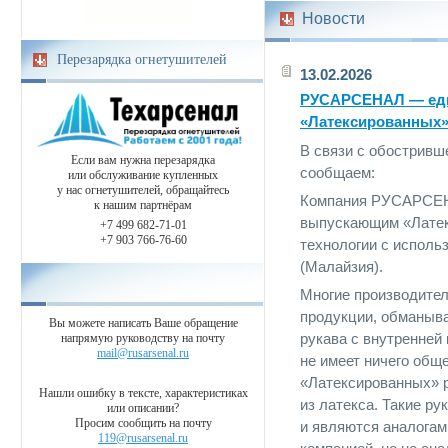
Новости
Перезарядка огнетушителей
13.02.2026
РУСАРСЕНАЛ — еди
«Латексированных»
В связи с обостривш
Если вам нужна перезарядка
сообщаем:
или обслуживание купленных
у нас огнетушителей, обращайтесь
Компания РУСАРСЕНА
к нашим партнёрам
выпускающим «Латек
+7 499 682-71-01
+7 903 766-76-60
технологии с испол
(Малайзия).
Многие производите
продукции, обманыв
Вы можете написать Ваше обращение
рукава с внутренней
напрямую руководству на почту
mail@rusarsenal.ru
не имеет ничего общ
«Латексированных» р
Нашли ошибку в тексте, характеристиках
из латекса. Такие р
или описании?
Просим сообщить на почту
и являются аналогам
119@rusarsenal.ru