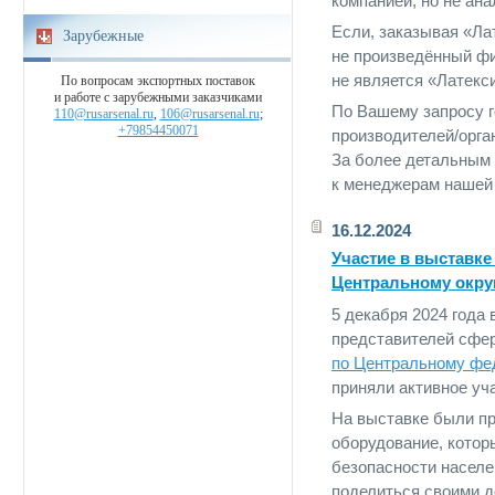
компанией, но не ан
Если, заказывая «Ла
Зарубежные
не произведённый ф
не является «Латекс
По вопросам экспортных поставок
и работе с зарубежными заказчиками
По Вашему запросу 
110@rusarsenal.ru
,
106@rusarsenal.ru
;
+79854450071
производителей/орга
За более детальным
к менеджерам нашей
16.12.2024
Участие в выставке
Центральному окру
5 декабря 2024 года
представителей сфе
по Центральному фе
приняли активное уча
На выставке были п
оборудование, котор
безопасности населе
поделиться своими д