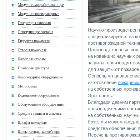
Модули самосрабатывающие
Модули газогенераторные
Генераторы аэрозоля
Научно-производствен
Огнетушащие составы
специализируется на к
Гидранты пожарные
противопожарной техни
Производственные подр
Стволы пожарные
на новейших научных р
Лафетные стволы
защиты, производят са
Пожарная арматура
для защиты от пожаров 
Основным направлением
Лесопожарное оборудование
изготовление
пожарных
Мотопомпы
на собственных произв
Ярославль.
Водопенное оборудование
Благодаря давним парт
Обслуживание оборудования
производителями проти
Средства защиты и спасения
на собственных научны
базе, мы можем предло
Шкафы пожарные
средства обеспечения 
Щиты, стенды, контейнеры
Перечень противопожар