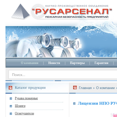
О компании
|
Новости
|
Партнеры
|
Гарантии
|
Каталог продукции
Главная
О компании
Рукава пожарные
Лицензии НПО Р
Шланги
Огнетушители