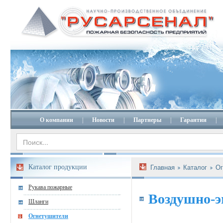
О компании
|
Новости
|
Партнеры
|
Гарантии
|
Каталог продукции
Главная
Каталог
Ог
Рукава пожарные
Воздушно-э
Шланги
Огнетушители