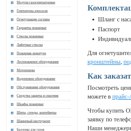
Модули газогенераторные
Комплекта
Генераторы аэрозоля
Шланг с нас
Огнетушащие составы
Гидранты пожарные
Паспорт
Стволы пожарные
Индивидуаль
Лафетные стволы
Для огнетушит
Пожарная арматура
кронштейны
,
по
Лесопожарное оборудование
Мотопомпы
Как заказа
Водопенное оборудование
Посмотреть цен
Обслуживание оборудования
можете в
прайс-
Средства защиты и спасения
Шкафы пожарные
Чтобы купить ОВ
Щиты, стенды, контейнеры
заявку по телеф
Шанцевый инструмент
Наши менеджеры
Баллоны для газов