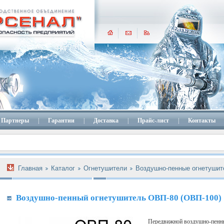
Партнеры
|
Гарантии
|
Доставка
|
Прайс-лист
|
Контакты
Главная
Каталог
Огнетушители
Воздушно-пенные огнетушит
Воздушно-пенный огнетушитель ОВП-80 (ОВП-100)
Передвижной воздушно-пенн