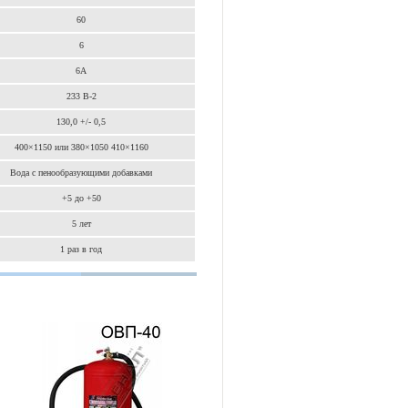
60
6
6А
233 В-2
130,0 +/- 0,5
400×1150 или 380×1050 410×1160
Вода с пенообразующими добавками
+5 до +50
5 лет
1 раз в год