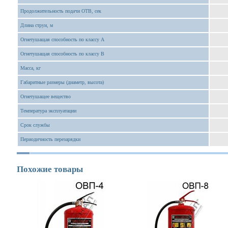
Продолжительность подачи ОТВ, сек
Длина струи, м
Огнетушащая способность по классу А
Огнетушащая способность по классу В
Масса, кг
Габаритные размеры (диаметр, высота)
Огнетушащее вещество
Температура эксплуатации
Срок службы
Периодичность перезарядки
Похожие товары