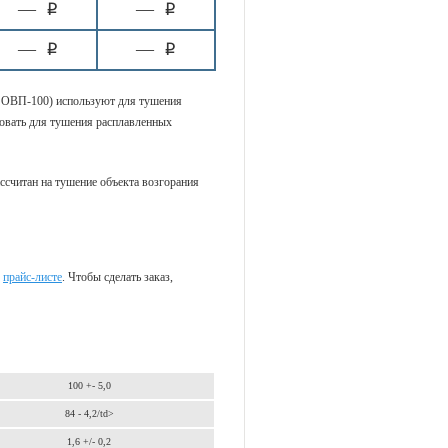
—
—
i
i
—
—
i
i
 ОВП-100) используют для тушения
зовать для тушения расплавленных
ссчитан на тушение объекта возгорания
в
прайс-листе
. Чтобы сделать заказ,
100 +- 5,0
84 - 4,2/td>
1,6 +/- 0,2