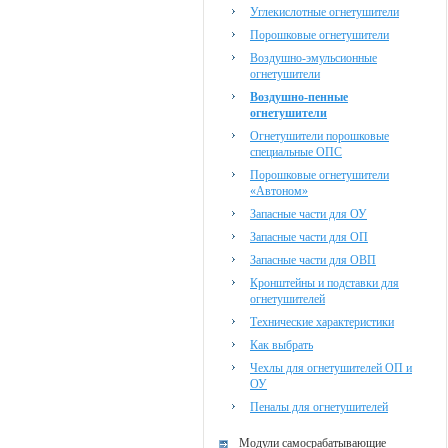
Углекислотные огнетушители
Порошковые огнетушители
Воздушно-эмульсионные
огнетушители
Воздушно-пенные
огнетушители
Огнетушители порошковые
специальные ОПС
Порошковые огнетушители
«Автоном»
Запасные части для ОУ
Запасные части для ОП
Запасные части для ОВП
Кронштейны и подставки для
огнетушителей
Технические характеристики
Как выбрать
Чехлы для огнетушителей ОП и
ОУ
Пеналы для огнетушителей
Модули самосрабатывающие