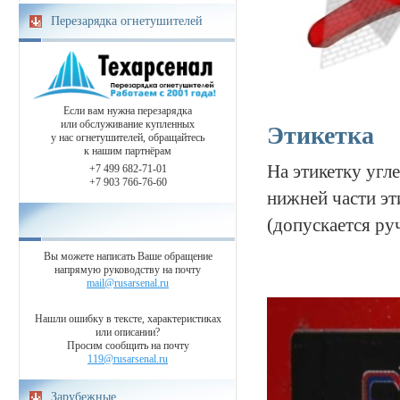
Перезарядка огнетушителей
Если вам нужна перезарядка
или обслуживание купленных
Этикетка
у нас огнетушителей, обращайтесь
к нашим партнёрам
На этикетку угл
+7 499 682-71-01
+7 903 766-76-60
нижней части эт
(допускается ру
Вы можете написать Ваше обращение
напрямую руководству на почту
mail@rusarsenal.ru
Нашли ошибку в тексте, характеристиках
или описании?
Просим сообщить на почту
119@rusarsenal.ru
Зарубежные