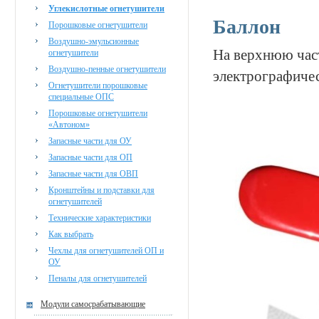
Углекислотные огнетушители
Баллон
Порошковые огнетушители
Воздушно-эмульсионные
На верхнюю част
огнетушители
Воздушно-пенные огнетушители
электрографиче
Огнетушители порошковые
специальные ОПС
Порошковые огнетушители
«Автоном»
Запасные части для ОУ
Запасные части для ОП
Запасные части для ОВП
Кронштейны и подставки для
огнетушителей
Технические характеристики
Как выбрать
Чехлы для огнетушителей ОП и
ОУ
Пеналы для огнетушителей
Модули самосрабатывающие