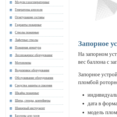
Модули газогенераторные
Генераторы аэрозоля
Огнетушащие составы
Гидранты пожарные
Стволы пожарные
Лафетные стволы
Запорное у
Пожарная арматура
На запорном уст
Лесопожарное оборудование
вес баллона с з
Мотопомпы
Водопенное оборудование
Запорное устро
Обслуживание оборудования
пломбой роторно
Средства защиты и спасения
Шкафы пожарные
индивидуал
Щиты, стенды, контейнеры
дата в форма
Шанцевый инструмент
модель плом
Баллоны для газов