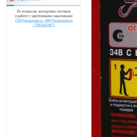
По вопросам экспортных поставок
и работе с зарубежными заказчиками
110@rusarsenal.ru
,
106@rusarsenal.ru
;
+79854450071