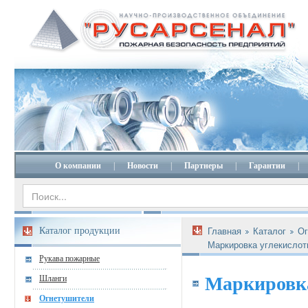
О компании
|
Новости
|
Партнеры
|
Гарантии
|
Каталог продукции
Главная
Каталог
Ог
Маркировка углекислот
Рукава пожарные
Маркировка
Шланги
Огнетушители