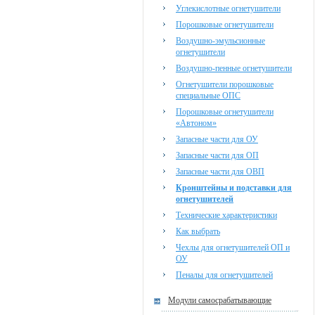
Углекислотные огнетушители
Порошковые огнетушители
Воздушно-эмульсионные
огнетушители
Воздушно-пенные огнетушители
Огнетушители порошковые
специальные ОПС
Порошковые огнетушители
«Автоном»
Запасные части для ОУ
Запасные части для ОП
Запасные части для ОВП
Кронштейны и подставки для
огнетушителей
Технические характеристики
Как выбрать
Чехлы для огнетушителей ОП и
ОУ
Пеналы для огнетушителей
Модули самосрабатывающие