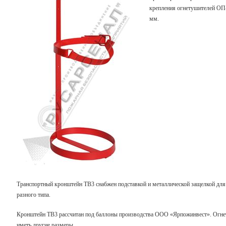
крепления огнетушителей ОП-
мм.
Транспортный кронштейн ТВ3 снабжен подставкой и металлической защелкой для
разного типа.
Кронштейн ТВ3 рассчитан под баллоны производства ООО «Ярпожинвест». Огне
иметь другие размеры.