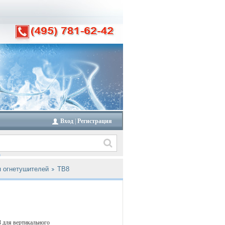
Вход
|
Регистрация
я огнетушителей
ТВ8
 для вертикального