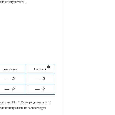
ных огнетушителей.
Розничная
Оптовая
—
—
i
i
—
—
i
i
и длиной 1 и 1,45 метра, диаметром 10
ля неспециалиста не составит труда.