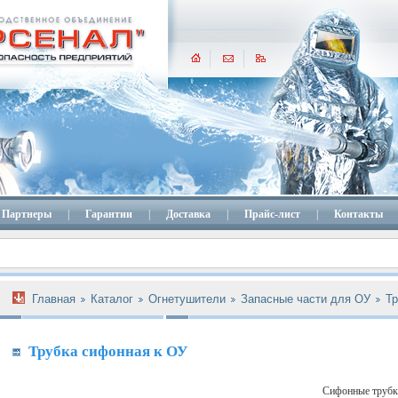
Партнеры
|
Гарантии
|
Доставка
|
Прайс-лист
|
Контакты
Главная
Каталог
Огнетушители
Запасные части для ОУ
Тр
Трубка сифонная к ОУ
Cифонные трубк