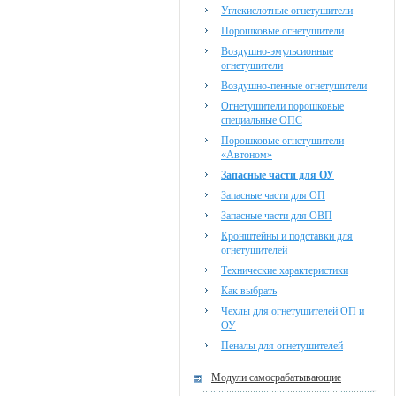
Углекислотные огнетушители
Порошковые огнетушители
Воздушно-эмульсионные
огнетушители
Воздушно-пенные огнетушители
Огнетушители порошковые
специальные ОПС
Порошковые огнетушители
«Автоном»
Запасные части для ОУ
Запасные части для ОП
Запасные части для ОВП
Кронштейны и подставки для
огнетушителей
Технические характеристики
Как выбрать
Чехлы для огнетушителей ОП и
ОУ
Пеналы для огнетушителей
Модули самосрабатывающие