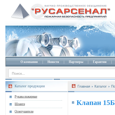
О компании
|
Новости
|
Партнеры
|
Гарантии
|
Каталог продукции
Главная
Каталог
По
Рукава пожарные
Клапан 15Б
Шланги
Огнетушители