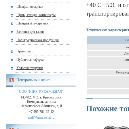
+40 С −50С и от
Шкафы пожарные
транспортирован
Щиты, стенды, контейнеры
Шанцевый инструмент
Технические характерис
Баллоны для газов
Полиграфическая продукция
На
Ном
Прайс-лист
Диа
Публичная оферта
Номи
Условия отгрузки
Температур
Центральный офис
ООО "НПО "РУСАРСЕНАЛ"
143402, МО, г. Красногорск,
Коммунальная зона
Похожие т
«Красногорск-Митино», д. 8
+7 495 781-62-42
mail@rusarsenal.ru