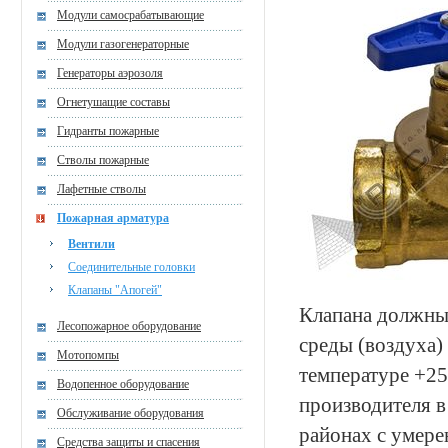
Модули самосрабатывающие
Модули газогенераторные
Генераторы аэрозоля
Огнетушащие составы
Гидранты пожарные
Стволы пожарные
Лафетные стволы
Пожарная арматура
Вентили
Соединительные головки
Клапаны "Апогей"
Клапана должны
Лесопожарное оборудование
среды (воздуха)
Мотопомпы
температуре +25
Водопенное оборудование
производителя 
Обслуживание оборудования
районах с умере
Средства защиты и спасения