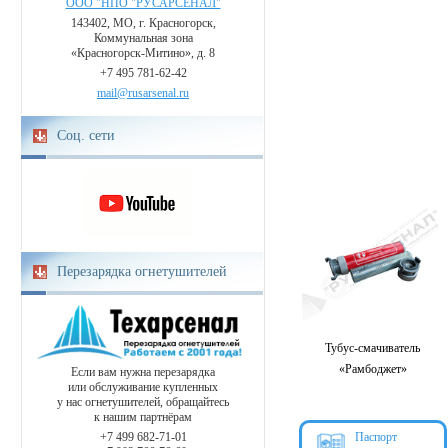
ООО "НПО "РУСАРСЕНАЛ"
143402, МО, г. Красногорск,
Коммунальная зона
«Красногорск-Митино», д. 8
+7 495 781-62-42
mail@rusarsenal.ru
Соц. сети
Перезарядка огнетушителей
Тубус-смачиватель
«Рамбоджет»
Если вам нужна перезарядка
или обслуживание купленных
у нас огнетушителей, обращайтесь
к нашим партнёрам
+7 499 682-71-01
Паспорт