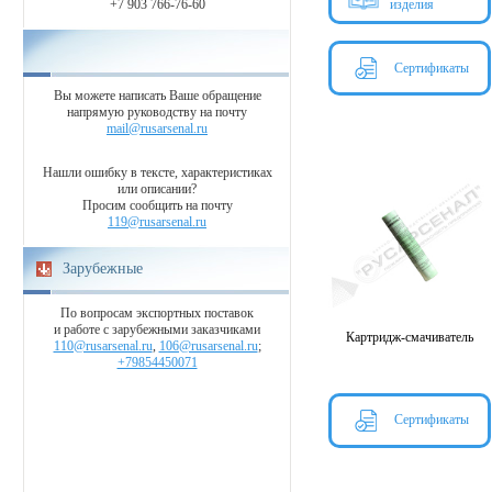
+7 903 766-76-60
изделия
Сертификаты
Вы можете написать Ваше обращение
напрямую руководству на почту
mail@rusarsenal.ru
Нашли ошибку в тексте, характеристиках
или описании?
Просим сообщить на почту
119@rusarsenal.ru
Зарубежные
По вопросам экспортных поставок
и работе с зарубежными заказчиками
Картридж-смачиватель
110@rusarsenal.ru
,
106@rusarsenal.ru
;
+79854450071
Сертификаты