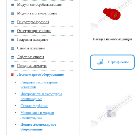
Модули самосрабатывающие
Модули газогенераторные
Генераторы аэрозоля
Огнетушащие составы
Насадка пенообразующая
Гидранты пожарные
Стволы пожарные
Лафетные стволы
Сертификаты
Пожарная арматура
Лесопожарное оборудование
Ранцевые лесопожарные
установки
Инструменты и аксессуары
лесопожарные
Стволы торфяные
Мотопомпы и модули
лесопожарные
Пенное лесопожарное
оборудование