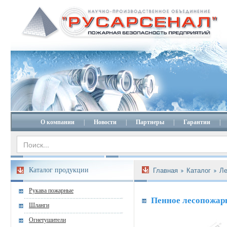
О компании
|
Новости
|
Партнеры
|
Гарантии
|
Каталог продукции
Главная
Каталог
Ле
Рукава пожарные
Пенное лесопожар
Шланги
Огнетушители