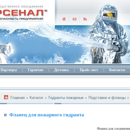
Партнеры
|
Гарантии
|
Доставка
|
Прайс-лист
|
Контакты
Главная
Каталог
Гидранты пожарные
Подставки и фланцы
Фланец для пожарного гидранта
Фланец для соединения