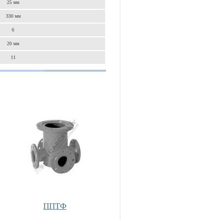
25 мм
330 мм
6
20 мм
11
ППТФ