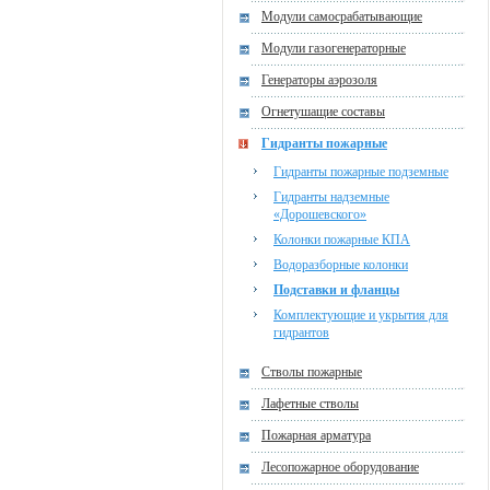
Модули самосрабатывающие
Модули газогенераторные
Генераторы аэрозоля
Огнетушащие составы
Гидранты пожарные
Гидранты пожарные подземные
Гидранты надземные
«Дорошевского»
Колонки пожарные КПА
Водоразборные колонки
Подставки и фланцы
Комплектующие и укрытия для
гидрантов
Стволы пожарные
Лафетные стволы
Пожарная арматура
Лесопожарное оборудование