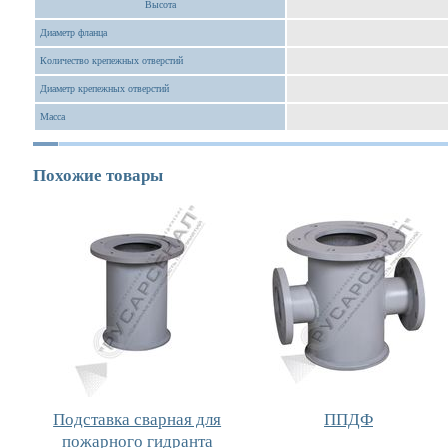
Высота
Диаметр фланца
Количество крепежных отверстий
Диаметр крепежных отверстий
Масса
Похожие товары
Подставка сварная для
ППДФ
пожарного гидранта