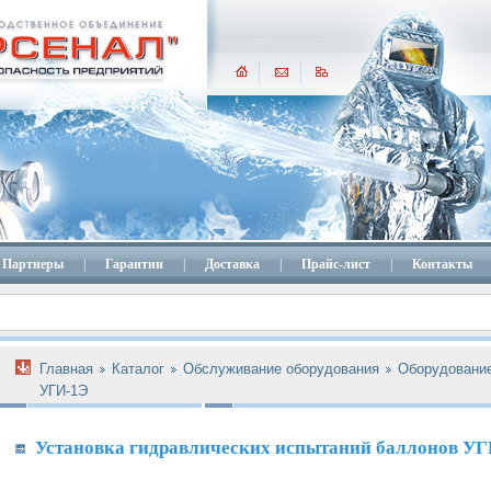
Партнеры
|
Гарантии
|
Доставка
|
Прайс-лист
|
Контакты
Главная
Каталог
Обслуживание оборудования
Оборудование
УГИ-1Э
Установка гидравлических испытаний баллонов У