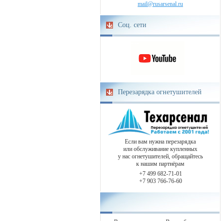
mail@rusarsenal.ru
Соц. сети
Перезарядка огнетушителей
Если вам нужна перезарядка
или обслуживание купленных
у нас огнетушителей, обращайтесь
к нашим партнёрам
+7 499 682-71-01
+7 903 766-76-60