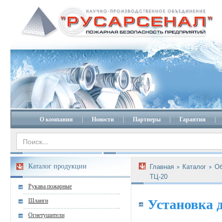
О компании
|
Новости
|
Партнеры
|
Гарантии
|
Каталог продукции
Главная
Каталог
Об
ТЦ-20
Рукава пожарные
Установка 
Шланги
Огнетушители