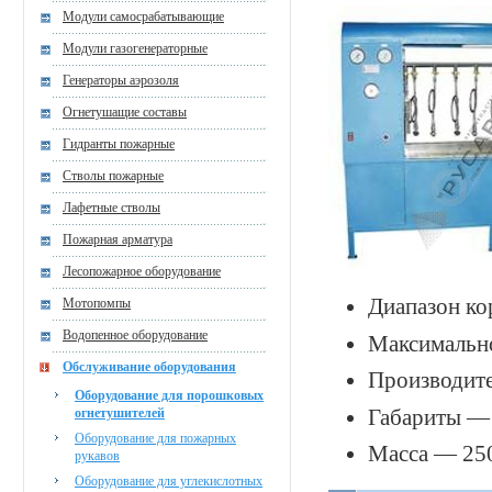
Модули самосрабатывающие
Модули газогенераторные
Генераторы аэрозоля
Огнетушащие составы
Гидранты пожарные
Стволы пожарные
Лафетные стволы
Пожарная арматура
Лесопожарное оборудование
Диапазон ко
Мотопомпы
Водопенное оборудование
Максимально
Обслуживание оборудования
Производите
Оборудование для порошковых
Габариты —
огнетушителей
Оборудование для пожарных
Масса — 250
рукавов
Оборудование для углекислотных