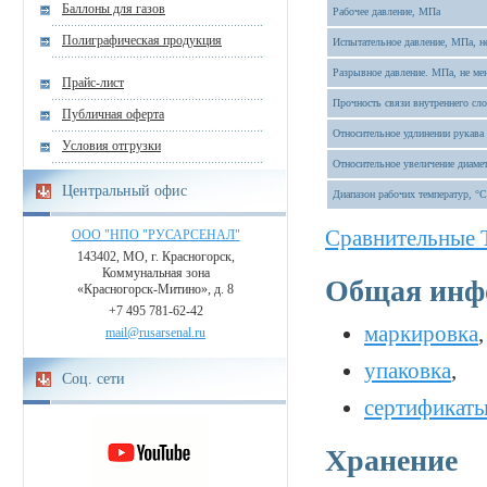
Баллоны для газов
Рабочее давление, МПа
Полиграфическая продукция
Испытательное давление, МПа, н
Разрывное давление. МПа, не ме
Прайс-лист
Прочность связи внутреннего сло
Публичная оферта
Относительное удлинении рукава 
Условия отгрузки
Относительное увеличение диамет
Центральный офис
Диапазон рабочих температур, °C
Cравнительные 
ООО "НПО "РУСАРСЕНАЛ"
143402, МО, г. Красногорск,
Коммунальная зона
Общая инф
«Красногорск-Митино», д. 8
+7 495 781-62-42
маркировка
,
mail@rusarsenal.ru
упаковка
,
Соц. сети
сертификат
Хранение