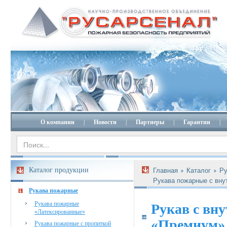
О компании
|
Новости
|
Партнеры
|
Гарантии
|
Каталог продукции
Главная
Каталог
Ру
Рукава пожарные с вну
Рукава пожарные
Рукава пожарные
Рукав с вн
«Латексированные»
«Премиум» 
Рукава пожарные с пропиткой