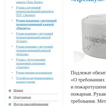
каркаса «Типа Латекс»
Рукава с внутренней
гидроизоляционной камерой из
ТПУ «Эксперт»
Рукава пожарные с внутренней
гидроизоляционной камерой
«Премиум»
Рукава пожарные с внутренней
гидроизоляционной камерой
«Селект»
Рукава пожарные с внутренней
гидроизоляционной камерой
«Классик»
Рукава с двухсторонним
полимерным покрытием
«Армтекс»
Подлежат обяза
Рукава напорно-всасывающие
Устройства внутриквартирного
«О требованиях 
пожаротушения
и пожаротушени
Шланги
пожарная. Рука
Огнетушители
требования. Мет
Модули самосрабатывающие