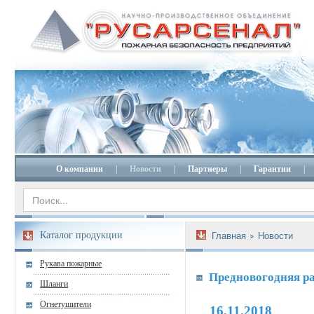
О компании
|
Новости
|
Партнеры
|
Гарантии
|
Каталог продукции
Главная
Новости
Рукава пожарные
Предновогодняя р
Шланги
Огнетушители
16.11.2018