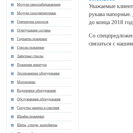
Модули самосрабатывающие
Уважаемые клиент
Модули газогенераторные
рукава напорные.
до конца 2018 год
Генераторы аэрозоля
Огнетушащие составы
Со спецпредложе
Гидранты пожарные
связаться с нашим
Стволы пожарные
Лафетные стволы
Пожарная арматура
Лесопожарное оборудование
Мотопомпы
Водопенное оборудование
Обслуживание оборудования
Средства защиты и спасения
Шкафы пожарные
Щиты, стенды, контейнеры