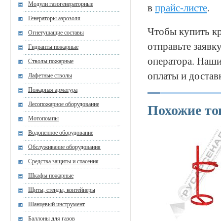
Модули газогенераторные
в
прайс-листе
.
Генераторы аэрозоля
Чтобы купить кр
Огнетушащие составы
отправьте заявк
Гидранты пожарные
оператора. Наши
Стволы пожарные
оплаты и достав
Лафетные стволы
Пожарная арматура
Лесопожарное оборудование
Похожие т
Мотопомпы
Водопенное оборудование
Обслуживание оборудования
Средства защиты и спасения
Шкафы пожарные
Щиты, стенды, контейнеры
Шанцевый инструмент
Баллоны для газов