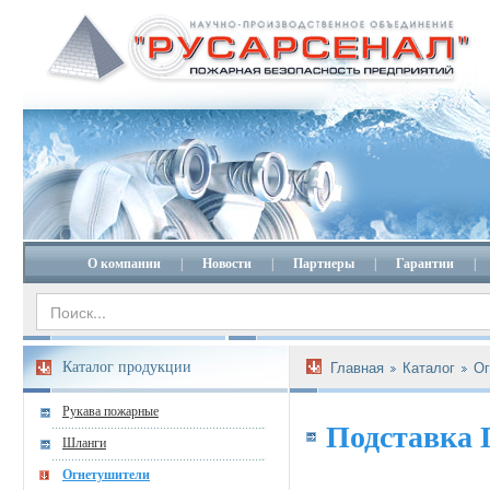
О компании
|
Новости
|
Партнеры
|
Гарантии
|
Каталог продукции
Главная
Каталог
Ог
Рукава пожарные
Подставка 
Шланги
Огнетушители