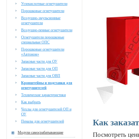
Углекислотные огнетушители
Порошковые огнетушители
Воздушно-эмульсионные
огнетушители
Воздушно-пенные огнетушители
Огнетушители порошковые
специальные ОПС
Порошковые огнетушители
«Автоном»
Запасные части для ОУ
Запасные части для ОП
Запасные части для ОВП
Кронштейны и подставки для
огнетушителей
Технические характеристики
Как выбрать
Чехлы для огнетушителей ОП и
ОУ
Как заказа
Пеналы для огнетушителей
Модули самосрабатывающие
Посмотреть цен