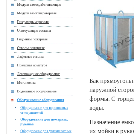
Модули самосрабатывающие
Модули газогенераторные
Генераторы аэрозоля
Огнетушащие составы
Гидранты пожарные
Стволы пожарные
Лафетные стволы
Пожарная арматура
Лесопожарное оборудование
Бак прямоугольн
Мотопомпы
наружной сторо
Водопенное оборудование
формы. С торцев
Обслуживание оборудования
воды.
Оборудование для порошковых
огнетушителей
Оборудование для пожарных
Назначение емко
рукавов
их мойки в рук
Оборудование для углекислотных