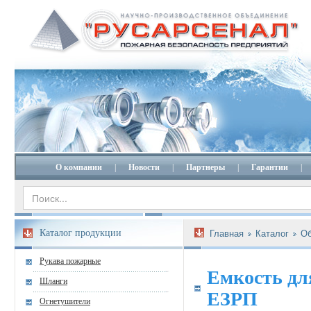
О компании
|
Новости
|
Партнеры
|
Гарантии
|
Каталог продукции
Главная
Каталог
Об
Рукава пожарные
Емкость дл
Шланги
ЕЗРП
Огнетушители