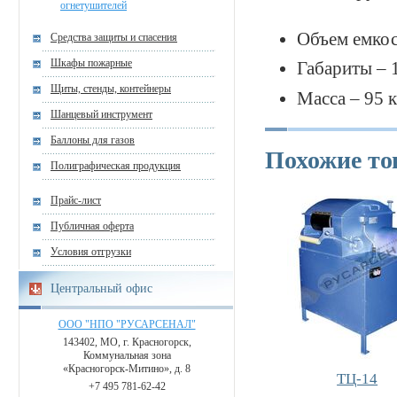
огнетушителей
Объем емкос
Средства защиты и спасения
Шкафы пожарные
Габариты –
Щиты, стенды, контейнеры
Масса – 95 к
Шанцевый инструмент
Баллоны для газов
Похожие т
Полиграфическая продукция
Прайс-лист
Публичная оферта
Условия отгрузки
Центральный офис
ООО "НПО "РУСАРСЕНАЛ"
143402, МО, г. Красногорск,
Коммунальная зона
«Красногорск-Митино», д. 8
ТЦ-14
+7 495 781-62-42