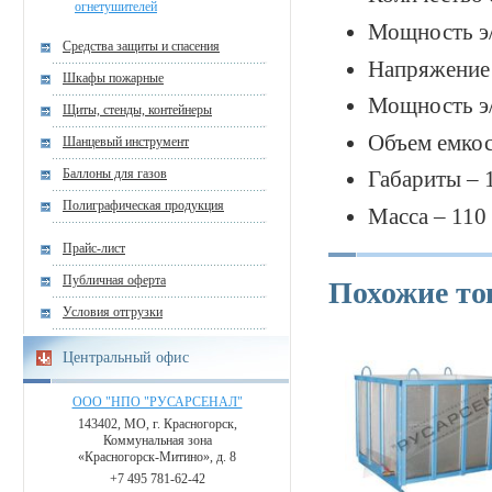
огнетушителей
Мощность э/
Средства защиты и спасения
Напряжение 
Шкафы пожарные
Мощность э/
Щиты, стенды, контейнеры
Объем емкос
Шанцевый инструмент
Баллоны для газов
Габариты –
Полиграфическая продукция
Масса – 110
Прайс-лист
Публичная оферта
Похожие т
Условия отгрузки
Центральный офис
ООО "НПО "РУСАРСЕНАЛ"
143402, МО, г. Красногорск,
Коммунальная зона
«Красногорск-Митино», д. 8
+7 495 781-62-42