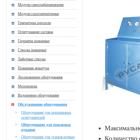
Модули самосрабатывающие
Модули газогенераторные
Генераторы аэрозоля
Огнетушащие составы
Гидранты пожарные
Стволы пожарные
Лафетные стволы
Пожарная арматура
Лесопожарное оборудование
Мотопомпы
Водопенное оборудование
Обслуживание оборудования
Оборудование для порошковых
огнетушителей
Оборудование для пожарных
Максимально
рукавов
Оборудование для углекислотных
Количество 