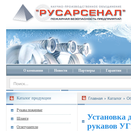
О компании
|
Новости
|
Партнеры
|
Гарантии
|
Каталог продукции
Главная
Каталог
Об
Рукава пожарные
Установка 
Шланги
рукавов У
Огнетушители