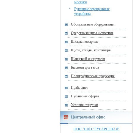
мостики
Рукавные перекрывные
устройства
Обслуживание оборудования
Средства защиты и спасения
Шкафы пожарные
Щиты, стенды, контейнеры
Шанцевый инструмент
Баллоны для газов
Полиграфическая продукция
Прайс-лист
Публичная оферта
Условия отгрузки
Центральный офис
ООО "НПО "РУСАРСЕНАЛ"