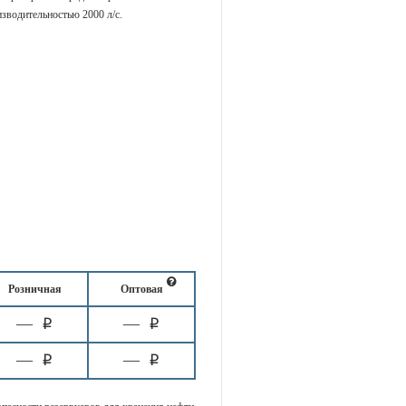
водительностью 2000 л/с.
Розничная
Оптовая
—
—
i
i
—
—
i
i