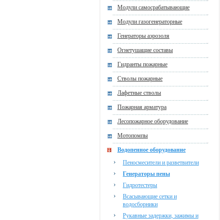
Модули самосрабатывающие
Модули газогенераторные
Генераторы аэрозоля
Огнетушащие составы
Гидранты пожарные
Стволы пожарные
Лафетные стволы
Пожарная арматура
Лесопожарное оборудование
Мотопомпы
Водопенное оборудование
Пеносмесители и разветвители
Генераторы пены
Гидротестеры
Всасывающие сетки и
водосборники
Рукавные задержки, зажимы и