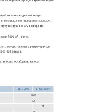
пасности резервуаров для хранения нефти
раний горючих жидкостей внутри
ая пена покрывает поверхность жидкости
оступу воздуха к очагу возгорания.
3
ъемом 5000 м
и более.
ского пожаротушения в резервуарах для
Б03-605-03п.8.4.
тствующим ослаблению напора
ГПСС-2000
ГПСС-2000А
2000
0,8
21
70