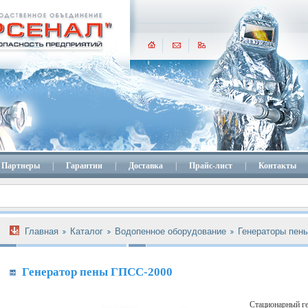
Партнеры
|
Гарантии
|
Доставка
|
Прайс-лист
|
Контакты
Главная
Каталог
Водопенное оборудование
Генераторы пен
Генератор пены ГПСС-2000
Cтационарный ге