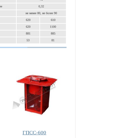
ее
0,32
не менее 80, не более 90
620
610
620
1100
881
885
53
81
ГПСС-600