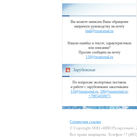
Вы можете написать Ваше обращение
напрямую руководству на почту
mail@rusarsenal.ru
Нашли ошибку в тексте, характеристиках
или описании?
Просим сообщить на почту
119@rusarsenal.ru
Зарубежные
По вопросам экспортных поставок
и работе с зарубежными заказчиками
110@rusarsenal.ru
,
106@rusarsenal.ru
;
+79854450071
Сервисная ссылка
© Copyright ООО «НПО Русарсенал», 
Все права защищены. Телефон +7 (495)