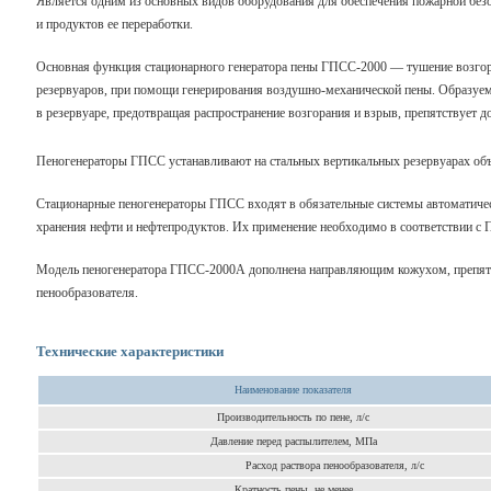
Является одним из основных видов оборудования для обеспечения пожарной безо
и продуктов ее переработки.
Основная функция стационарного генератора пены ГПСС-2000 — тушение возго
резервуаров, при помощи генерирования воздушно-механической пены. Образуем
в резервуаре, предотвращая распространение возгорания и взрыв, препятствует д
Пеногенераторы ГПСС устанавливают на стальных вертикальных резервуарах об
Стационарные пеногенераторы ГПСС входят в обязательные системы автоматиче
хранения нефти и нефтепродуктов. Их применение необходимо в соответствии с П
Модель пеногенератора ГПСС-2000А дополнена направляющим кожухом, препя
пенообразователя.
Технические характеристики
Наименование показателя
Производительность по пене, л/с
Давление перед распылителем, МПа
Расход раствора пенообразователя, л/с
Кратность пены, не менее