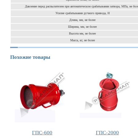
Давление перед распылителем при автоматическом срабатывании затвора, МПа, не бол
Усилие срабатывания ручного привода, H
Длина, мм, не более
Ширина, мм, не более
Высота мм, не более
Масса, кг, не более
Похожие товары
ГПС-600
ГПС-2000