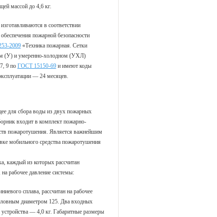
ей массой до 4,6 кг.
 изготавливаются в соответствии
 обеспечения пожарной безопасности
253-2009
«Техника пожарная. Сетки
ом (У) и умеренно-холодном (УХЛ)
7, 9 по
ГОСТ 15150-69
и имеют коды
эксплуатации — 24 месяцев.
ее для сбора воды из двух пожарных
борник входит в комплект пожарно-
ств пожаротушения. Является важнейшим
вке мобильного средства пожаротушения
а, каждый из которых рассчитан
 на рабочее давление системы:
ниевого сплава, рассчитан на рабочее
условным диаметром 125. Два входных
 устройства — 4,0 кг. Габаритные размеры