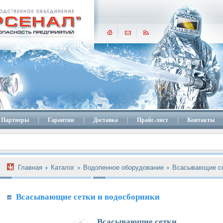
Партнеры
|
Гарантии
|
Доставка
|
Прайс-лист
|
Контакты
Главная
Каталог
Водопенное оборудование
Всасывающие се
Всасывающие сетки и водосборники
Всасывающие сетки