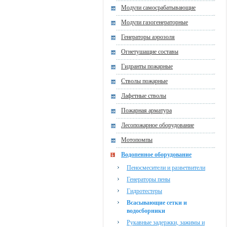
Модули самосрабатывающие
Модули газогенераторные
Генераторы аэрозоля
Огнетушащие составы
Гидранты пожарные
Стволы пожарные
Лафетные стволы
Пожарная арматура
Лесопожарное оборудование
Мотопомпы
Водопенное оборудование
Пеносмесители и разветвители
Генераторы пены
Гидротестеры
Всасывающие сетки и
водосборники
Рукавные задержки, зажимы и