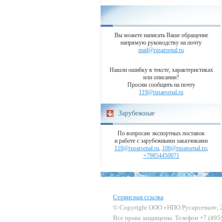
Вы можете написать Ваше обращение
напрямую руководству на почту
mail@rusarsenal.ru
Нашли ошибку в тексте, характеристиках
или описании?
Просим сообщить на почту
119@rusarsenal.ru
Зарубежные
По вопросам экспортных поставок
и работе с зарубежными заказчиками
110@rusarsenal.ru
,
106@rusarsenal.ru
;
+79854450071
Сервисная ссылка
© Copyright ООО «НПО Русарсенал», 
Все права защищены. Телефон +7 (495)