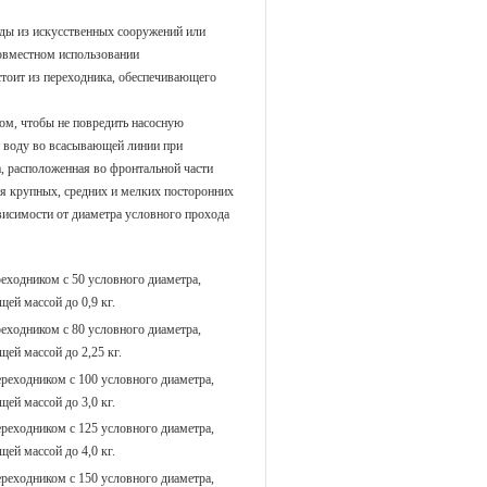
ды из искусственных сооружений или
овместном использовании
тоит из переходника, обеспечивающего
ом, чтобы не повредить насосную
ет воду во всасывающей линии при
а, расположенная во фронтальной части
ия крупных, средних и мелких посторонних
висимости от диаметра условного прохода
реходником с 50 условного диаметра,
ей массой до 0,9 кг.
реходником с 80 условного диаметра,
ей массой до 2,25 кг.
ереходником с 100 условного диаметра,
ей массой до 3,0 кг.
ереходником с 125 условного диаметра,
ей массой до 4,0 кг.
ереходником с 150 условного диаметра,