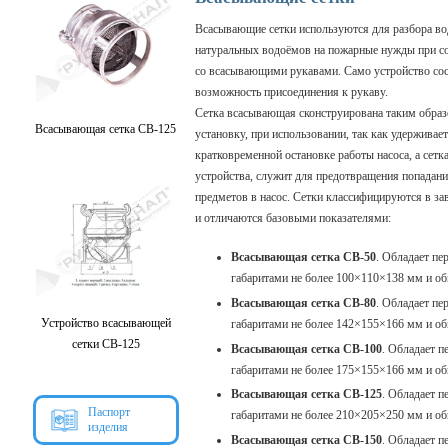
Всасывающие сетки используются для разбора во
натуральных водоёмов на пожарные нужды при с
со всасывающими рукавами. Само устройство сос
возможность присоединения к рукаву.
Сетка всасывающая сконструирована таким образ
Всасывающая сетка СВ-125
установку, при использовании, так как удержива
кратковременной остановке работы насоса, а сетк
устройства, служит для предотвращения попадан
предметов в насос. Сетки классифицируются в за
и отличаются базовыми показателями:
Всасывающая сетка СВ-50
. Обладает пе
габаритами не более 100×110×138 мм и общ
Всасывающая сетка СВ-80
. Обладает пе
Устройство всасывающей
габаритами не более 142×155×166 мм и общ
сетки СВ-125
Всасывающая сетка СВ-100
. Обладает п
габаритами не более 175×155×166 мм и общ
Всасывающая сетка СВ-125
. Обладает п
Паспорт
габаритами не более 210×205×250 мм и общ
изделия
Всасывающая сетка СВ-150
. Обладает п