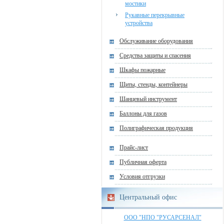
мостики
Рукавные перекрывные
устройства
Обслуживание оборудования
Средства защиты и спасения
Шкафы пожарные
Щиты, стенды, контейнеры
Шанцевый инструмент
Баллоны для газов
Полиграфическая продукция
Прайс-лист
Публичная оферта
Условия отгрузки
Центральный офис
ООО "НПО "РУСАРСЕНАЛ"