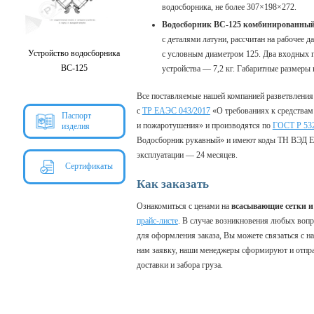
водосборника, не более 307×198×272.
Водосборник ВС-125 комбинированны
с деталями латуни, рассчитан на рабочее 
Устройство водосборника
с условным диаметром 125. Два входных 
ВС-125
устройства — 7,2 кг. Габаритные размеры 
Все поставляемые нашей компанией разветвления
с
ТР ЕАЭС 043/2017
«О требованиях к средствам
Паспорт
и пожаротушения» и производятся по
ГОСТ Р 53
изделия
Водосборник рукавный» и имеют коды ТН ВЭД ЕА
эксплуатации — 24 месяцев.
Сертификаты
Как заказать
Ознакомиться с ценами на
всасывающие сетки и
прайс-листе
. В случае возникновения любых вопр
для оформления заказа, Вы можете связаться с 
нам заявку, наши менеджеры сформируют и отправ
доставки и забора груза.