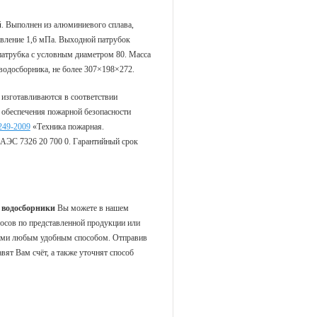
й
. Выполнен из алюминиевого сплава,
давление 1,6 мПа. Выходной патрубок
патрубка с условным диаметром 80. Масса
водосборника, не более 307×198×272.
 изготавливаются в соответствии
 обеспечения пожарной безопасности
249-2009
«Техника пожарная.
ЭС 7326 20 700 0. Гарантийный срок
 водосборники
Вы можете в нашем
осов по представленной продукции или
нами любым удобным способом. Отправив
ят Вам счёт, а также уточнят способ