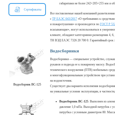
габаритами не более 242×205×255 мм и общ
Сертификаты
Все поставляемые нашей компанией разветвления
с
ТР ЕАЭС 043/2017
«О требованиях к средствам
и пожаротушения» и производятся по
ГОСТ Р 53
всасывающие», могут использоваться в умеренн
климате, обладают категориями размещения 4, 6, 
ТН ВЭД ЕАЭС 7326 20 700 0. Гарантийный срок 
Водосборники
Водосборники — специальное устройство, служащ
рукавов и подвода ее к пожарному насосу. Водос
технического вооружения (ПТВ) мобильных сред
и многофункциональным устройством при устано
на водоисточник.
Водосборник ВС-125
Существует два варианта исполнения водосборник
на уникальные условия эксплуатации, в частности,
Водосборник ВС-125
. Выполнен из алюми
давление 1,0 мПа. Выходной патрубок с 
патрубка с условным диаметром 80. Масса