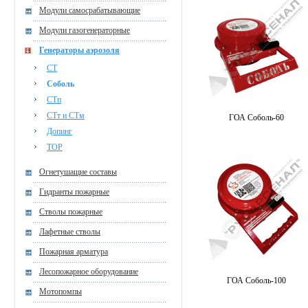
Модули самосрабатывающие
Модули газогенераторные
Генераторы аэрозоля
СТ
Соболь
СТп
СТт и СТм
ГОА Соболь-60
Допинг
ТОР
Огнетушащие составы
Гидранты пожарные
Стволы пожарные
Лафетные стволы
Пожарная арматура
Лесопожарное оборудование
ГОА Соболь-100
Мотопомпы