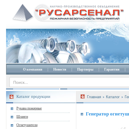
О компании
|
Новости
|
Партнеры
|
Гарантии
|
Каталог продукции
Главная
Каталог
Ге
Рукава пожарные
Генератор огнетуш
Шланги
Огнетушители