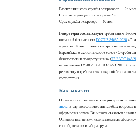
Гарантийный срок службы генераторов — 24 месяц
Срок эксплуатации генератора — 7 лет.
Срок службы генератора — 10 лет.
Генераторы соответствуют
требованиям Техниче
пожарной безопасности
ГОСТ Р 34635-2020
«Техн
аэрозоля. Общие технические требования и метод
Евразийского экономического союза «О требован
безопасности и пожаротушения» (
ТР ЕАЭС 043/2
изготовление ТУ 4854-004-38323993-2015. Соотв
регламенту о требованиях пожарной безопасност
соответствия.
Как заказать
Ознакомиться с ценами на
генераторы огнетуша
листе
. В случае возникновения любых вопросов п
оформления заказа, Вы можете связаться с нами
Отправив нам заявку, наши менеджеры сформирую
способ доставки и забора груза.