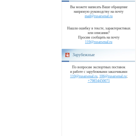
Вы можете написать Ваше обращение
напрямую руководству на почту
mail@rusarsenal.ru
Нашли ошибку в тексте, характеристиках
или описании?
Просим сообщить на почту
119@rusarsenal.ru
Зарубежные
По вопросам экспортных поставок
и работе с зарубежными заказчиками
110@rusarsenal.ru
,
106@rusarsenal.ru
;
+79854450071