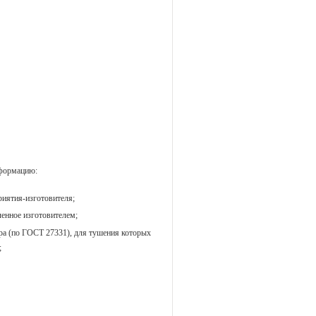
формацию:
риятия-изготовителя;
ленное изготовителем;
а (по ГОСТ 27331), для тушения которых
;