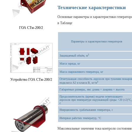
Технические характеристики
Основные параметры и характеристики генератор
в Таблице
ГОА СТм-200/2
Параметры и характеристики генераторов
3
Защищаемый объём, м
Масса заряда, кг
Масса снаряженного генератора, кг
Огнетушащая способность аэрозоля при тушении пожаро
Устройство ГОА СТм-200/2
3
подкласса А2 и класса В, кг/м
Габаритные размеры, мм: длина × ширина × высота
Продолжительность (время) подачи огнетушащего
аэрозоля при температуре окружающей среды +20 (±2)°С,
с
Инерционность срабатывания генератора, с
Интервал рабочих температур, °С
Максимальные значения тока контроля состояния 