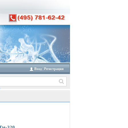
Вход
|
Регистрация
СТм-320