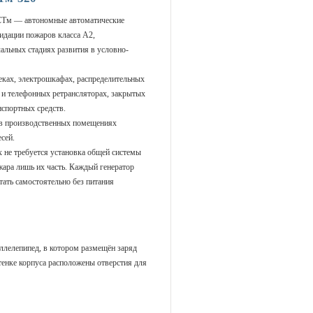
 СТм — автономные автоматические
идации пожаров класса А2,
альных стадиях развития в условно-
ках, электрошкафах, распределительных
х и телефонных ретрансляторах, закрытых
нспортных средств.
 в производственных помещениях
сей.
 не требуется установка общей системы
жара лишь их часть. Каждый генератор
ать самостоятельно без питания
лелепипед, в котором размещён заряд
тенке корпуса расположены отверстия для