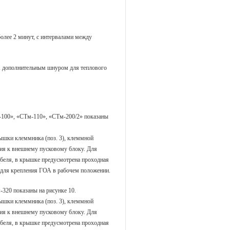
более 2 минут, с интервалами между
 дополнительным шнуром для теплового
100», «СТм-110», «СТм-200/2» показаны
крышки клеммника (поз. 3), клеммной
ния к внешнему пусковому блоку. Для
беля, в крышке предусмотрена проходная
ны для крепления ГОА в рабочем положении.
320 показаны на рисунке 10.
крышки клеммника (поз. 3), клеммной
ния к внешнему пусковому блоку. Для
беля, в крышке предусмотрена проходная