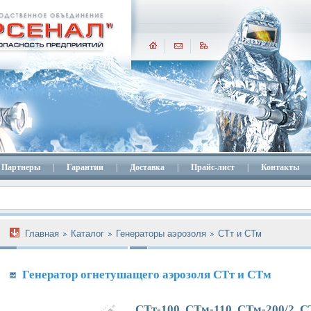
Партнеры
|
Гарантии
|
Доставка
|
Прайс-лист
|
Контакты
Главная
Каталог
Генераторы аэрозоля
СТт и СТм
Генератор огнетушащего аэрозоля СТт и СТм
СТт-100, СТм-110, СТм-200/2, 