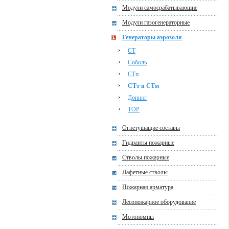
Модули самосрабатывающие
Модули газогенераторные
Генераторы аэрозоля
СТ
Соболь
СТп
СТт и СТм
Допинг
ТОР
Огнетушащие составы
Гидранты пожарные
Стволы пожарные
Лафетные стволы
Пожарная арматура
Лесопожарное оборудование
Мотопомпы