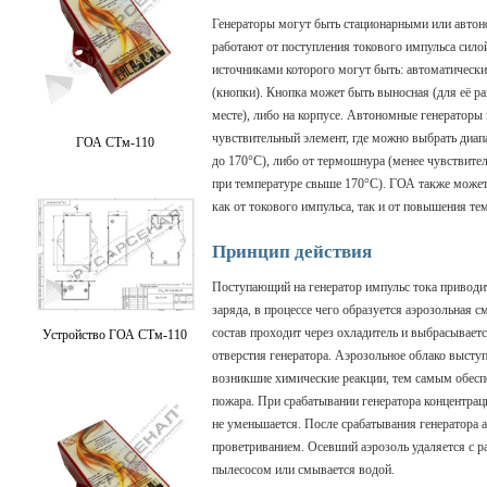
Генераторы могут быть стационарными или авто
работают от поступления токового импульса сило
источниками которого могут быть: автоматические
(кнопки). Кнопка может быть выносная (для её 
месте), либо на корпусе. Автономные генераторы
чувствительный элемент, где можно выбрать диап
ГОА СТм-110
до 170°С), либо от термошнура (менее чувствите
при температуре свыше 170°С). ГОА также может
как от токового импульса, так и от повышения те
Принцип действия
Поступающий на генератор импульс тока приводи
заряда, в процессе чего образуется аэрозольная с
состав проходит через охладитель и выбрасывае
Устройство ГОА СТм-110
отверстия генератора. Аэрозольное облако высту
возникшие химические реакции, тем самым обесп
пожара. При срабатывании генератора концентр
не уменьшается. После срабатывания генератора 
проветриванием. Осевший аэрозоль удаляется с р
пылесосом или смывается водой.