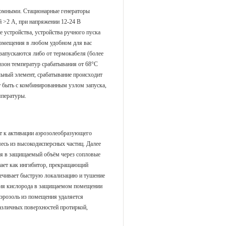
номными. Стационарные генераторы
й >2 А, при напряжении 12-24 В
 устройства, устройства ручного пуска
размещения в любом удобном для вас
 запускаются либо от термокабеля (более
азон температур срабатывания от 68°С
льный элемент, срабатывание происходит
 быть с комбинированным узлом запуска,
мпературы.
т к активации аэрозолеобразующего
месь из высокодисперсных частиц. Далее
тся в защищаемый объём через сопловые
пает как ингибитор, прекращающий
ечивает быструю локализацию и тушение
ация кислорода в защищаемом помещении
аэрозоль из помещения удаляется
азличных поверхностей протиркой,