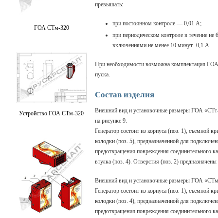
превышать:
при постоянном контроле — 0,01 А;
ГОА СТм-320
при периодическом контроле в течение не 
включениями не менее 10 минут- 0,1 А
При необходимости возможна комплектация ГОА
пуска.
Состав изделия
Внешний вид и установочные размеры ГОА «СТт-
Устройство ГОА СТм-320
на рисунке 9.
Генератор состоит из корпуса (поз. 1), съемной 
колодки (поз. 5), предназначенной для подключе
предотвращения повреждения соединительного ка
втулка (поз. 4). Отверстия (поз. 2) предназначе
Внешний вид и установочные размеры ГОА «СТм-
Генератор состоит из корпуса (поз. 1), съемной 
колодки (поз. 4), предназначенной для подключе
предотвращения повреждения соединительного ка