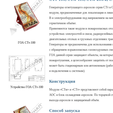
Генераторы огнетушащего аэрозоля серии СТт и
модули, предназначенные для локализации и ликв
В и электрооборудования под напряжением на нач
герметичном объёме.
Применяются такие модули в пожароопасных отсе
устройствах электросетей и связи, радиорелейны
двигательных отсеках и грузовых отделениях тра
ГОА СТт-100
Генераторы не предназначены для использования
с обращением взрывоопасных газовоздушных сме
ГОА данной серии защищают объекты, на которых
пожаротушения, а целесообразнее защитить от по
может быть стационарным или автономным (работ
и подключения к системам).
Конструкция
Устройство ГОА СТт-100
Модули «СТм» и «СТт» представляют собой парал
АОС и блок охлаждения аэрозоля. По торцевой с
выхода аэрозоля в защищаемый объём.
Способ запуска