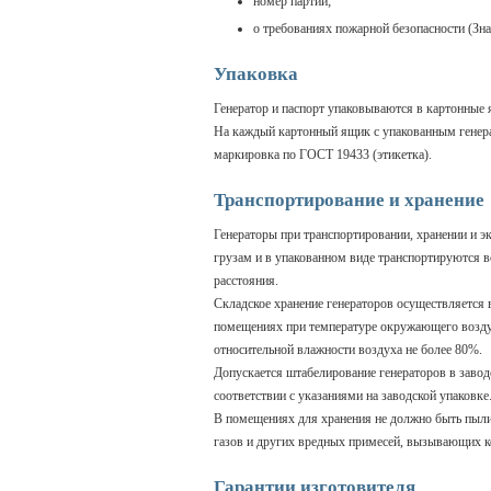
номер партии;
о требованиях пожарной безопасности (Зна
Упаковка
Генератор и паспорт упаковываются в картонные
На каждый картонный ящик с упакованным генера
маркировка по ГОСТ 19433 (этикетка).
Транспортирование и хранение
Генераторы при транспортировании, хранении и э
грузам и в упакованном виде транспортируются в
расстояния.
Складское хранение генераторов осуществляется 
помещениях при температуре окружающего воздух
относительной влажности воздуха не более 80%.
Допускается штабелирование генераторов в заводс
соответствии с указаниями на заводской упаковке
В помещениях для хранения не должно быть пыли,
газов и других вредных примесей, вызывающих 
Гарантии изготовителя