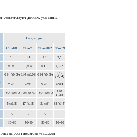
ов соответствуют данным, указанным
Генераторы:
СТт-100
СТм-110
СТм-200/2
СТм-320
0,1
1,1
2,2
3,2
0,006
0,068
0,119
0,172
1,45
0,94 (±0,09)
0,95 (±0,09)
0,96 (±0,09)
(±0,14)
в
0,054
0,054
0,054
0,054
d 65
135×108×53
138×108×53
135×108×53
h 185
5 (±0,5)
17 (±1,5)
31 (±3)
38 (±3,5)
5
5
5
5
-50+60
-50+60
-50+60
-50+60
цепи запуска генератора не должны