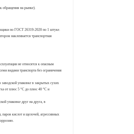
к обращения на рынке).
 ящики по ГОСТ 26319-2020 по 1 штуке.
тором наклеивается транспортная
ксплуатации не относятся к опасным
семи видами транспорта без ограничения
в заводской упаковке в закрытых сухих
а от плюс 5 °С до плюс 40 °С и
кой упаковке друг на друга, в
.
 паров кислот и щелочей, агрессивных
коррозию.